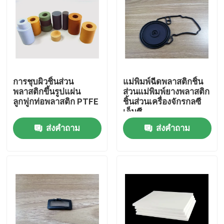
การชุบผิวชิ้นส่วน
แม่พิมพ์ฉีดพลาสติกชิ้น
พลาสติกขึ้นรูปแผ่น
ส่วนแม่พิมพ์ยางพลาสติก
ลูกฟูกท่อพลาสติก PTFE
ชิ้นส่วนเครื่องจักรกลซี
เอ็นซี
ส่งคำถาม
ส่งคำถาม
บ้าน
สินค้า
เกี่ยวกับเรา