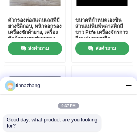
ทัวร์โรงงาน
ตัวกรองท่อสแตนเลสที่มี
ขนาดที่กำหนดเองชิ้น
ยางซิลิกอน, หน้าจอกรอง
ส่วนแม่พิมพ์พลาสติกสี
เครื่องซักผ้ายาง, เครื่อง
ขาว Ptfe เครื่องจักรการ
ควบคุมคุณภาพ
ซักผ้ายางตาข่ายกรอง
ฉีดแผ่นพลาสติก
gaske
ส่งคำถาม
ส่งคำถาม
ติดต่อเรา
ขอใบเสนอราคา
tinnazhang
ยางซีลน้ำมัน
9:37 PM
น้ำมันหล่อลื่นเครื่องยนต์
Good day, what product are you looking 
for?
ชิ้นส่วนฉีดขึ้นรูปชิ้นส่วน
ปะเก็นโฟม PE ขนาดที่
พลาสติก PE ไนล่อน
กำหนดเองพร้อมแหวน
ซีลน้ำมันรถบรรทุก