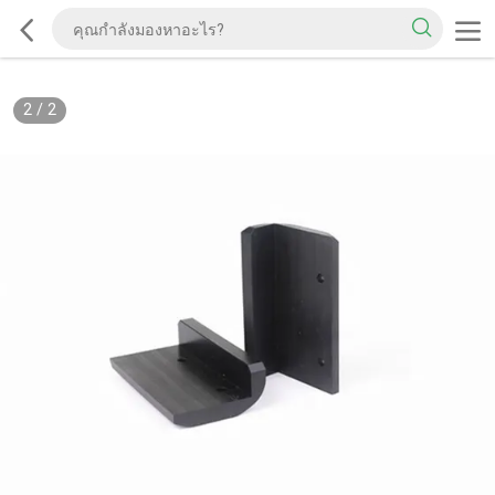
2
/
2