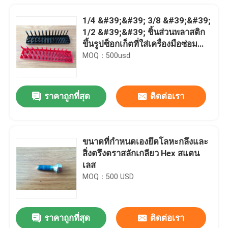
1/4 &#39;&#39; 3/8 &#39;&#39;
1/2 &#39;&#39; ชิ้นส่วนพลาสติก
ขึ้นรูปซ็อกเก็ตที่ใส่เครื่องมือซ่อม
รถยนต์
MOQ：500usd
ราคาถูกที่สุด
ติดต่อเรา
ขนาดที่กำหนดเองยึดโลหะกลึงและ
สิ่งตรึงตราสลักเกลียว Hex สแตน
บ้าน
เลส
MOQ：500 USD
สินค้า
ราคาถูกที่สุด
ติดต่อเรา
น้ำมันหล่อลื่นน้ำมันหล่อลื่นเครื่องยนต์เดี่ยว Lip Oil ตราผนึก SPL 133.3 * 218 * 21.6
เกี่ยวกับเรา