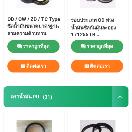
OD / OW / ZD / TC Type
รอบประเภท OD พ่วง
ซีลน้ำมันขนาดมาตรฐาน
น้ำมันซีลกันฝุ่นละออง
สวมความต้านทาน
171255TB
OD43.66X65.05X12.7
ราคาถูกที่สุด
ราคาถูกที่สุด
ติดต่อเรา
ติดต่อเรา
ตราน้ำมัน PU
(31)