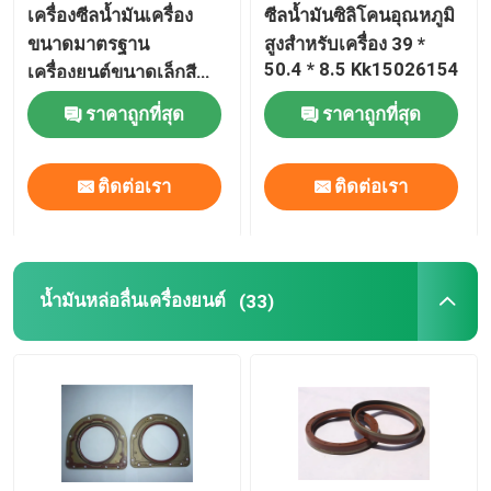
เครื่องซีลน้ำมันเครื่อง
ซีลน้ำมันซิลิโคนอุณหภูมิ
ขนาดมาตรฐาน
สูงสำหรับเครื่อง 39 *
ชิ้นส่วนยางขึ้นรูป
50.4 * 8.5 Kk15026154
เครื่องยนต์ขนาดเล็กสี
น้ำตาลยางซีลวัสดุ HNR
ราคาถูกที่สุด
ราคาถูกที่สุด
ปะเก็นยางที่กำหนดเอง
ติดต่อเรา
ติดต่อเรา
เครื่องปิดผนึกโลหะ
ชิ้นส่วนโลหะที่ทำด้วยโลหะ
น้ำมันหล่อลื่นเครื่องยนต์
(33)
ชิ้นส่วนพลาสติกขึ้นรูป
ยึดโลหะและสิ่งตรึงตรา
ซีลเพลาเครื่องกล