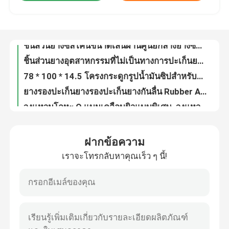
ชิ้นส่วนยางซิลิโคนขนาดเส้นผ่านศูนย์กลางยางซิลิโคน
ชิ้นส่วนยางอุตสาหกรรมที่ไม่เป็นทางการปะเก็นยางขึ้นรูป / แหวน O พิเศษ
ทัวร์โรงงาน
78 * 100 * 14.5 โครงกระดูกรูปน้ำมันซิปสำหรับรถยนต์ความต้านทานต่อโอโซน
ยางรองปะเก็นยางรองปะเก็นยางกันลื่น Rubber Alkaline Resistant
ควบคุมคุณภาพ
วงแหวนโลหะ O แบนเคลือบผิวแบบพิเศษ, วงแหวนโลหะขนาดเล็กปะเก็นความต้านทานต่อกรด
เครื่องขัดโลหะหลายแบบแบบหลายสีทองแดงสแตนเลสโอริงสีฟ้า
ติดต่อเรา
เครื่องซักผ้า PTFE ทนทาน / เครื่องล้าง Teflon ขนาดเล็กทนต่อการทนต่ออุณหภูมิสูง / ต่ำ
ความต้านทานสารเคมียางซิลิโคนที่กำหนดเองยางซีลยางพิเศษ
ขอใบเสนอราคา
ซีเอ็นซีทองเหลือง / ชิ้นส่วนโลหะผสมทองแดงสำหรับรถยนต์, ชิ้นส่วนโลหะที่กำหนดเองทำต่ำ Tolerance
ฝากข้อความ
ความแม่นยำสูงชิ้นส่วนโลหะ OEM Machined Cnc Turnning ชิ้นส่วนตัวอย่างที่ยอมรับได้
เราจะโทรกลับหาคุณเร็ว ๆ นี้!
ยางซีลน้ำมัน
ชิ้นส่วนเหล็กสแตนเลสสีดำ, การตัดเฉือนชิ้นส่วนโลหะขนาดเล็กสำหรับยานยนต์
ยางสีแดง OEM อะไหล่ยางยูรีเทน / ยาง EPDM ความต้านทานต่อโอโซน
TC ชนิด Oil Lip Seal / เพลาท้ายเพลาเพลา 38 * 50 * 7 0 ~ 32Mpa ความดัน
น้ำมันหล่อลื่นเครื่องยนต์
ล้อเลื่อนพ่วงขนาดที่กำหนดเองจาระบีซีล / ลิ้นจาระบีแบบคู่สำหรับตลับลูกปืนล้อ
O รูปร่างปะเก็นยางที่กำหนดเองโลหะเคลือบยางเครื่องซักผ้า Bonded ขยายความร้อนต่ำ
ซีลน้ำมันรถบรรทุก