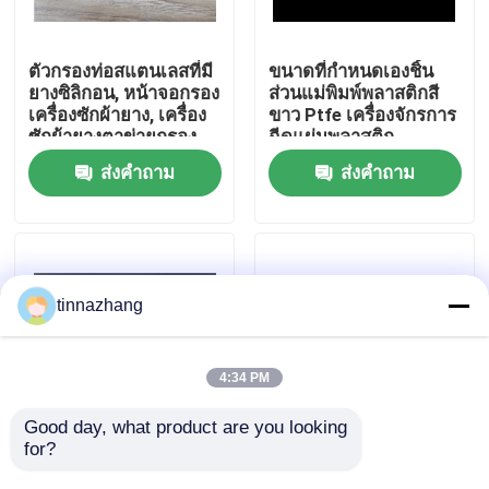
ทัวร์โรงงาน
ตัวกรองท่อสแตนเลสที่มี
ขนาดที่กำหนดเองชิ้น
ยางซิลิกอน, หน้าจอกรอง
ส่วนแม่พิมพ์พลาสติกสี
เครื่องซักผ้ายาง, เครื่อง
ขาว Ptfe เครื่องจักรการ
ควบคุมคุณภาพ
ซักผ้ายางตาข่ายกรอง
ฉีดแผ่นพลาสติก
gaske
ส่งคำถาม
ส่งคำถาม
ติดต่อเรา
ขอใบเสนอราคา
tinnazhang
ยางซีลน้ำมัน
4:34 PM
น้ำมันหล่อลื่นเครื่องยนต์
Good day, what product are you looking 
for?
ชิ้นส่วนฉีดขึ้นรูปชิ้นส่วน
ปะเก็นโฟม PE ขนาดที่
พลาสติก PE ไนล่อน
กำหนดเองพร้อมแหวน
ซีลน้ำมันรถบรรทุก