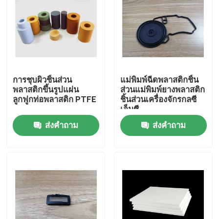
การชุบผิวชิ้นส่วน
แม่พิมพ์ฉีดพลาสติกชิ้น
พลาสติกขึ้นรูปแผ่น
ส่วนแม่พิมพ์ยางพลาสติก
ลูกฟูกท่อพลาสติก PTFE
ชิ้นส่วนเครื่องจักรกลซี
เอ็นซี
ส่งคำถาม
ส่งคำถาม
บ้าน
สินค้า
เกี่ยวกับเรา