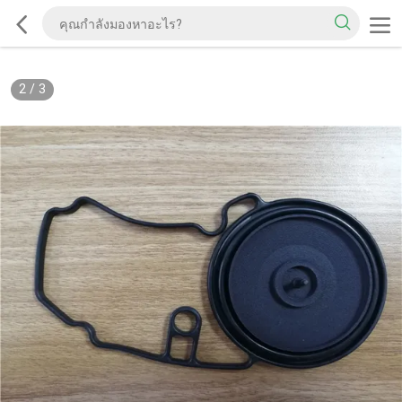
2
/
3