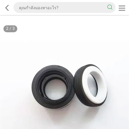
2
/
3