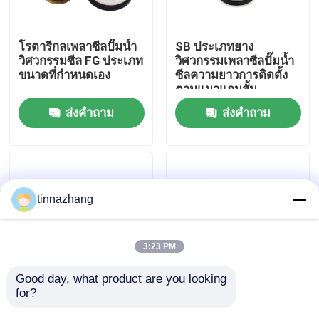
ทัวร์โรงงาน
โรตารีกลเพลาซีลปั๊มน้ำ
SB ประเภทยาง
วิศวกรรมซีล FG ประเภท
วิศวกรรมเพลาซีลปั๊มน้ำ
ขนาดที่กำหนดเอง
ซีลความยาวการติดตั้ง
ควบคุมคุณภาพ
ตามแนวแกนสั้น
ส่งคำถาม
ส่งคำถาม
ติดต่อเรา
ขอใบเสนอราคา
tinnazhang
ยางซีลน้ำมัน
3:23 PM
น้ำมันหล่อลื่นเครื่องยนต์
Good day, what product are you looking 
for?
ยางสูบลมซีลเพลา 108
อะไหล่เครื่องจักรซีลยาง
ตลับซีลกลความแม่นยำ
หน้าเดียวแบบไม่สูบลม
ซีลน้ำมันรถบรรทุก