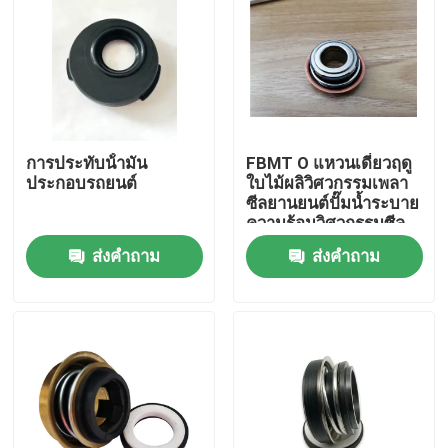
การประทับน้ํามัน
FBMT O แหวนเดี่ยวฤดู
ประกอบรถยนต์
ใบไม้ผลิวิศวกรรมเพลา
ซีลยานยนต์ปั๊มน้ำระบาย
ความร้อนวิศวกรรมซีล
ส่งคำถาม
ส่งคำถาม
บ้าน
สินค้า
เกี่ยวกับเรา