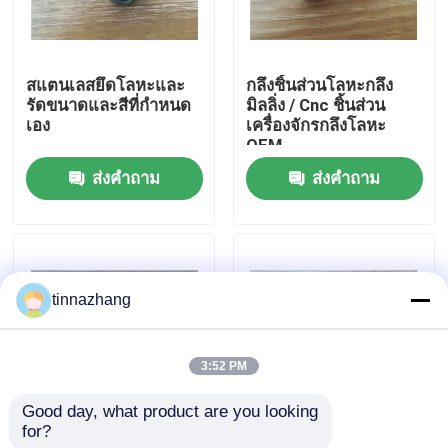
ทัวร์โรงงาน
สแตนเลสยึดโลหะและ
กลึงชิ้นส่วนโลหะกลึง
รัดขนาดและสีที่กำหนด
มิลลิ่ง / Cnc ชิ้นส่วน
ควบคุมคุณภาพ
เอง
เครื่องจักรกลึงโลหะ
OEM
ส่งคำถาม
ส่งคำถาม
ติดต่อเรา
ขอใบเสนอราคา
tinnazhang
ยางซีลน้ำมัน
3:52 PM
น้ำมันหล่อลื่นเครื่องยนต์
Good day, what product are you looking 
for?
เครื่องกลึงโลหะขนาด
ขนาดที่กำหนดเองยึด
ซีลน้ำมันรถบรรทุก