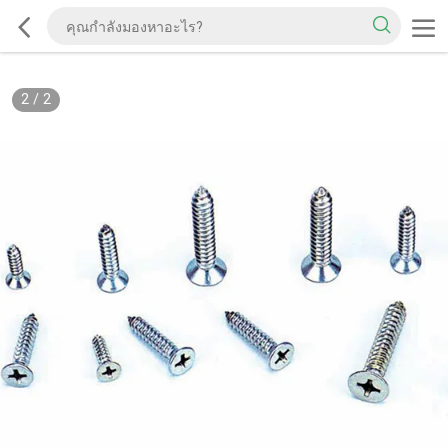
2
/
2