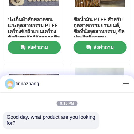
ทัวร์โรงงาน
ปะเก็นผ้าสักหลาดขน
ซีลน้ำมัน PTFE สำหรับ
แกะอุตสาหกรรม PTFE
อุตสาหกรรมยานยนต์,
เครื่องซักผ้าแบนเครื่อง
ซีลที่นั่งอุตสาหกรรม, ซีล
ควบคุมคุณภาพ
ซักผ้าขนสัตว์สักหลาดซีล
ประสิทธิภาพสูง
น้ำมันขนาดที่กำหนดเอง
ส่งคำถาม
ส่งคำถาม
ติดต่อเรา
ขอใบเสนอราคา
tinnazhang
ยางซีลน้ำมัน
9:15 PM
น้ำมันหล่อลื่นเครื่องยนต์
Good day, what product are you looking 
for?
ซีลน้ำมัน PTFE สำหรับ
เครื่องล้างอากาศ PTFE
อุตสาหกรรมยานยนต์,
อุณหภูมิสูง สําหรับ
ซีลน้ำมันรถบรรทุก