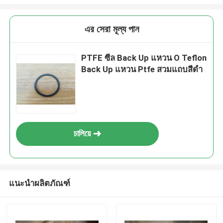
এর সেরা মূল্য পান
PTFE ซีล Back Up แหวน O Teflon
Back Up แหวน Ptfe สวมแถบสีดำ
চালিয়ে
แนะนำผลิตภัณฑ์